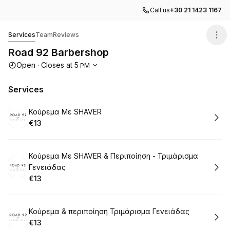
Call us
+30 21 1423 1167
Road 92 Barbershop
Services
Team
Reviews
Road 92 Barbershop
Opening hours
Open
·
Closes at
5
PM
Services
Book
Κούρεμα Με SHAVER
€13
.
Price
:
Book
Κούρεμα Με SHAVER & Περιποίηση - Τριμάρισμα
Γενειάδας
€13
.
Price
:
Book
Κούρεμα & περιποίηση Τριμάρισμα Γενειάδας
€13
.
Price
: