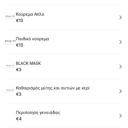
Book
Κούρεμα Απλό
€13
.
Price
:
Book
Παιδικό κούρεμα
€13
.
Price
:
Book
BLACK MASK
€3
.
Price
:
Book
Καθαρισμός μύτης και αυτιών με κερί
€3
.
Price
:
Book
Περιποίηση γενειάδας
€4
.
Price
: